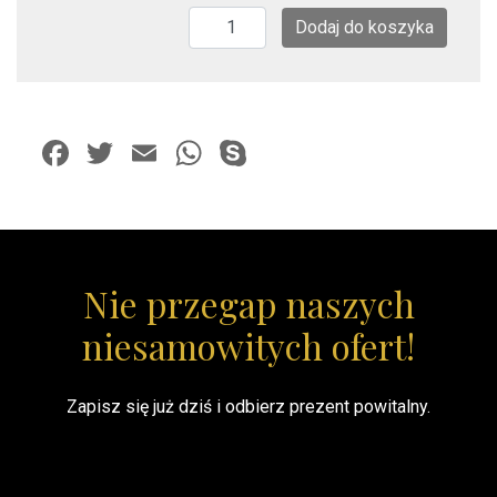
ilość
Dodaj do koszyka
Uwolnij
napięcie
Facebook
Twitter
Email
WhatsApp
Skype
Nie przegap naszych
niesamowitych ofert!
Zapisz się już dziś i odbierz prezent powitalny.