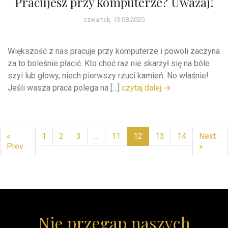
Pracujesz przy komputerze? Uważaj!
czwartek, 13.08.2020
Większość z nas pracuje przy komputerze i powoli zaczyna
za to boleśnie płacić. Kto choć raz nie skarżył się na bóle
szyi lub głowy, niech pierwszy rzuci kamień. No właśnie!
Jeśli wasza praca polega na […]
czytaj dalej →
«
1
2
3
…
11
12
13
14
Next
Prev
»
Nie przegap naszych