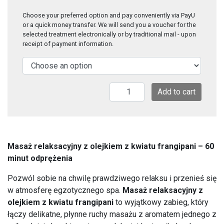
Choose your preferred option and pay conveniently via PayU
or a quick money transfer. We will send you a voucher for the
selected treatment electronically or by traditional mail - upon
receipt of payment information.
Relaxing
Add to cart
massage
with
Frangipani
oil
Masaż relaksacyjny z olejkiem z kwiatu frangipani – 60
quantity
minut odprężenia
Pozwól sobie na chwilę prawdziwego relaksu i przenieś się
w atmosferę egzotycznego spa.
Masaż relaksacyjny z
olejkiem z kwiatu frangipani
to wyjątkowy zabieg, który
łączy delikatne, płynne ruchy masażu z aromatem jednego z